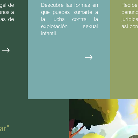
gel de
Descubre las formas en
Recibe
anos a
que puedes sumarte a
denun
nas de
la lucha contra la
jurídi
explotación sexual
así co
infantil.
ar"