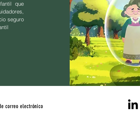
fantil que
idadores,
cio seguro
ntil
de correo electrónico