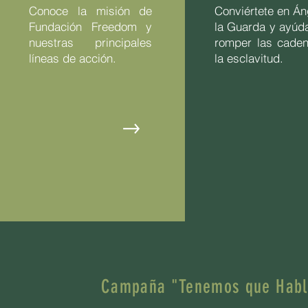
Conoce la misión de
Conviértete en Án
Fundación Freedom y
la Guarda y ayúd
nuestras principales
romper las cade
líneas de acción.
la esclavitud.
Campaña "Tenemos que Habl