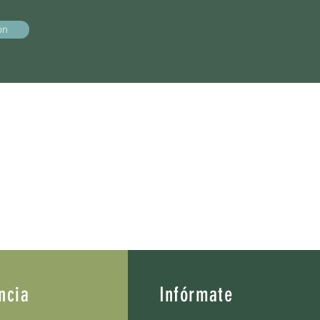
ón
ncia
Infórmate