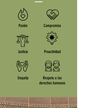
Pasión
Compromiso
Justicia
Proactividad
Empatía
Respeto a los
derechos humanos